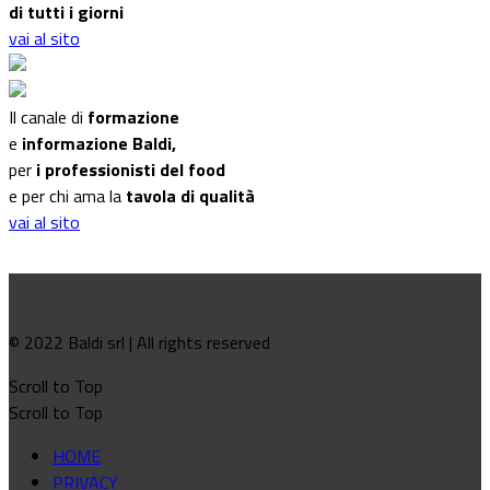
di tutti i giorni
vai al sito
Il canale di
formazione
e
informazione Baldi,
per
i professionisti del food
e per chi ama la
tavola di qualità
vai al sito
© 2022 Baldi srl | All rights reserved
Scroll to Top
Scroll to Top
HOME
PRIVACY