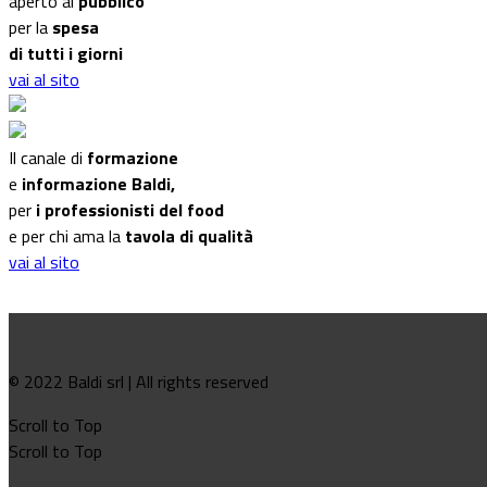
aperto al
pubblico
per la
spesa
di tutti i giorni
vai al sito
Il canale di
formazione
e
informazione Baldi,
per
i professionisti del food
e per chi ama la
tavola di qualità
vai al sito
© 2022 Baldi srl | All rights reserved
Scroll to Top
Scroll to Top