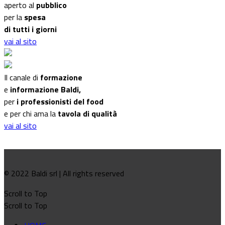
aperto al
pubblico
per la
spesa
di tutti i giorni
vai al sito
Il canale di
formazione
e
informazione Baldi,
per
i professionisti del food
e per chi ama la
tavola di qualità
vai al sito
© 2022 Baldi srl | All rights reserved
Scroll to Top
Scroll to Top