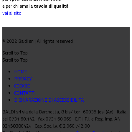
e per chi ama la
tavola di qualità
vai al sito
© 2022 Baldi srl | All rights reserved
Scroll to Top
Scroll to Top
HOME
PRIVACY
COOKIE
CONTATTI
DICHIARAZIONE DI ACCESSIBILITA'
BALDI srl via della Barchetta, 8 bis/ ter · 60035 Jesi (An) · Italia ·
tel 0731 60.142 · fax 0731 60.069 · C.F. | P.I. e Reg. Imp. AN
02158380424 · Cap. Soc. i.v. € 2.060.742,00