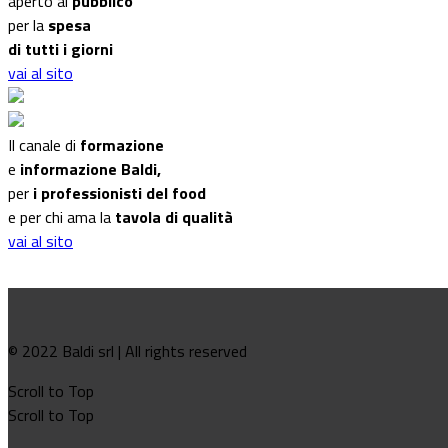
aperto al
pubblico
per la
spesa
di tutti i giorni
vai al sito
Il canale di
formazione
e
informazione Baldi,
per
i professionisti del food
e per chi ama la
tavola di qualità
vai al sito
© 2022 Baldi srl | All rights reserved
Scroll to Top
Scroll to Top