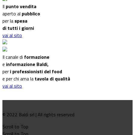
Il
punto vendita
aperto al
pubblico
per la
spesa
di tutti i giorni
vai al sito
Il canale di
formazione
e
informazione Baldi,
per
i professionisti del food
e per chi ama la
tavola di qualità
vai al sito
© 2022 Baldi srl | All rights reserved
Scroll to Top
Scroll to Top