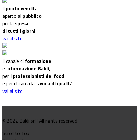
Il
punto vendita
aperto al
pubblico
per la
spesa
di tutti i giorni
vai al sito
Il canale di
formazione
e
informazione Baldi,
per
i professionisti del food
e per chi ama la
tavola di qualità
vai al sito
© 2022 Baldi srl | All rights reserved
Scroll to Top