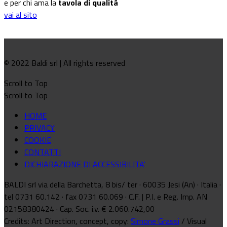
e per chi ama la
tavola di qualità
vai al sito
© 2022 Baldi srl | All rights reserved
Scroll to Top
Scroll to Top
HOME
PRIVACY
COOKIE
CONTATTI
DICHIARAZIONE DI ACCESSIBILITA'
BALDI srl via della Barchetta, 8 bis/ ter · 60035 Jesi (An) · Italia ·
tel 0731 60.142 · fax 0731 60.069 · C.F. | P.I. e Reg. Imp. AN
02158380424 · Cap. Soc. i.v. € 2.060.742,00
Credits: Art Direction, concept, copy:
Simone Grassi
/ Visual