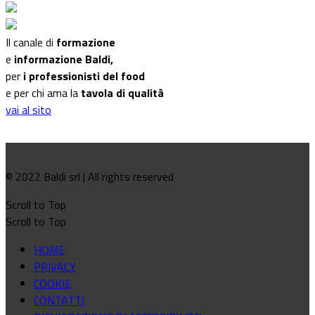
Il canale di
formazione
e
informazione Baldi,
per
i professionisti del food
e per chi ama la
tavola di qualità
vai al sito
© 2022 Baldi srl | All rights reserved
Scroll to Top
Scroll to Top
HOME
PRIVACY
COOKIE
CONTATTI